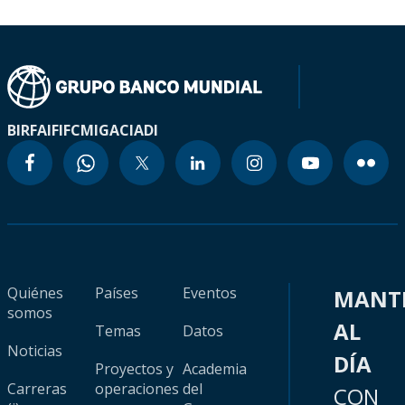
BIRF
AIF
IFC
MIGA
CIADI
Quiénes
Países
Eventos
MANT
somos
AL
Temas
Datos
Noticias
DÍA
Proyectos y
Academia
Carreras
operaciones
del
CON