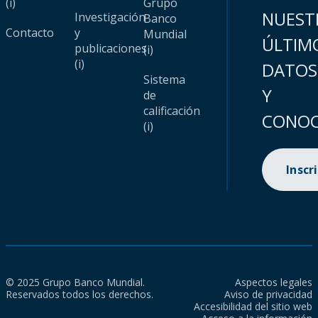
(i)
Grupo
NUEST
Investigación
Banco
Contacto
y
Mundial
ÚLTIM
publicaciones
(i)
(i)
DATOS
Sistema
Y
de
calificación
CONOC
(i)
Inscr
© 2025 Grupo Banco Mundial.
Aspectos legales
Reservados todos los derechos.
Aviso de privacidad
Accesibilidad del sitio web