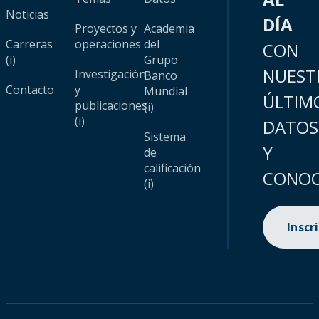
Noticias
DÍA
Proyectos y
Academia
Carreras
operaciones
del
CON
(i)
Grupo
NUEST
Investigación
Banco
Contacto
y
Mundial
ÚLTIM
publicaciones
(i)
(i)
DATOS
Sistema
Y
de
calificación
CONOC
(i)
Inscr