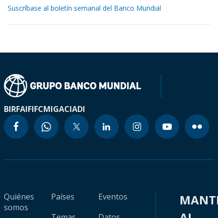
Suscríbase al boletín semanal del Banco Mundial
BIRF
AIF
IFC
MIGA
CIADI
Quiénes
Países
Eventos
MANT
somos
AL
Temas
Datos