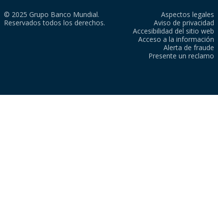
© 2025 Grupo Banco Mundial.
Aspectos legales
Reservados todos los derechos.
Aviso de privacidad
Accesibilidad del sitio web
Acceso a la información
Alerta de fraude
Presente un reclamo