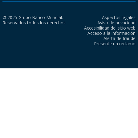
© 2025 Grupo Banco Mundial.
Aspectos legales
Reservados todos los derechos.
Aviso de privacidad
Accesibilidad del sitio web
Acceso a la información
Alerta de fraude
Presente un reclamo