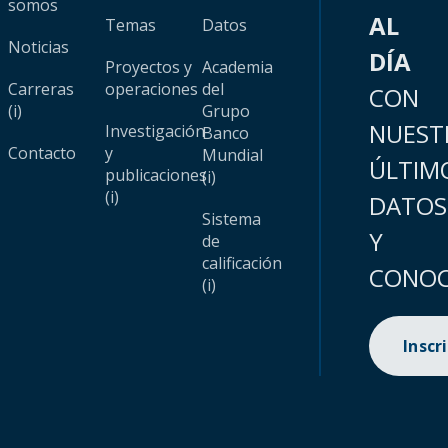
somos
AL
Temas
Datos
Noticias
DÍA
Proyectos y
Academia
Carreras
operaciones
del
CON
(i)
Grupo
NUEST
Investigación
Banco
Contacto
y
Mundial
ÚLTIM
publicaciones
(i)
(i)
DATOS
Sistema
Y
de
calificación
CONOC
(i)
Inscr