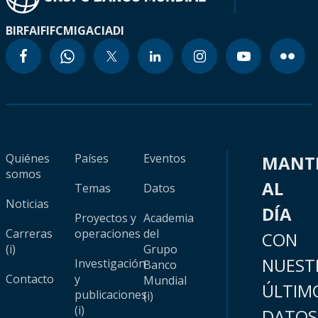
BIRF
AIF
IFC
MIGA
CIADI
Quiénes
Países
Eventos
MANT
somos
AL
Temas
Datos
Noticias
DÍA
Proyectos y
Academia
Carreras
operaciones
del
CON
(i)
Grupo
NUEST
Investigación
Banco
Contacto
y
Mundial
ÚLTIM
publicaciones
(i)
(i)
DATOS