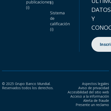
ÚLTIM
publicaciones
(i)
(i)
DATOS
Sistema
Y
de
calificación
CONOC
(i)
Inscr
© 2025 Grupo Banco Mundial.
Aspectos legales
Reservados todos los derechos.
Aviso de privacidad
Accesibilidad del sitio web
Acceso a la información
Alerta de fraude
Presente un reclamo