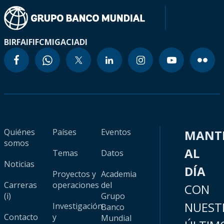
BIRF
AIF
IFC
MIGA
CIADI
Quiénes
Países
Eventos
MANT
somos
AL
Temas
Datos
Noticias
DÍA
Proyectos y
Academia
Carreras
operaciones
del
CON
(i)
Grupo
NUEST
Investigación
Banco
Contacto
y
Mundial