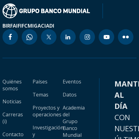
BIRF
AIF
IFC
MIGA
CIADI
Quiénes
Países
Eventos
MANT
somos
AL
Temas
Datos
Noticias
DÍA
Proyectos y
Academia
Carreras
operaciones
del
CON
(i)
Grupo
NUEST
Investigación
Banco
Contacto
y
Mundial