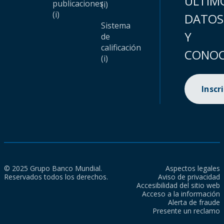
ÚLTIM
publicaciones
(i)
(i)
DATOS
Sistema
Y
de
calificación
CONOC
(i)
Inscr
© 2025 Grupo Banco Mundial.
Aspectos legales
Reservados todos los derechos.
Aviso de privacidad
Accesibilidad del sitio web
Acceso a la información
Alerta de fraude
Presente un reclamo