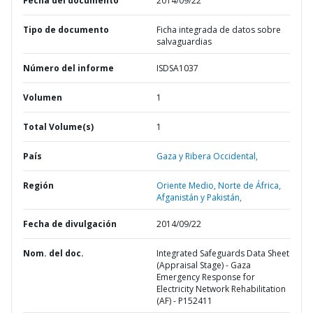
Fecha del documento
2014/09/22
Tipo de documento
Ficha integrada de datos sobre
salvaguardias
Número del informe
ISDSA1037
Volumen
1
Total Volume(s)
1
País
Gaza y Ribera Occidental,
Región
Oriente Medio, Norte de África,
Afganistán y Pakistán,
Fecha de divulgación
2014/09/22
Nom. del doc.
Integrated Safeguards Data Sheet
(Appraisal Stage) - Gaza
Emergency Response for
Electricity Network Rehabilitation
(AF) - P152411