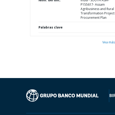
Nom. del doc.
India - SOUTH ASIA-
P155617- Assam
Agribusiness and Rural
Transformation Project 
Procurement Plan
Palabras clave
Vea más
BI