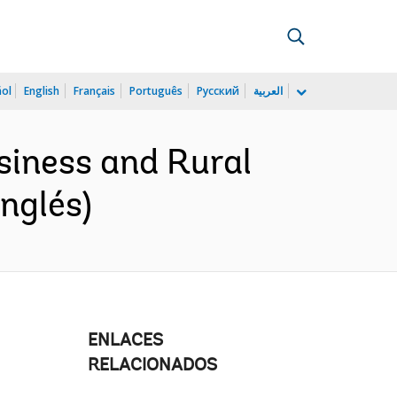
ñol
English
Français
Português
Русский
العربية
siness and Rural
nglés)
ENLACES
RELACIONADOS