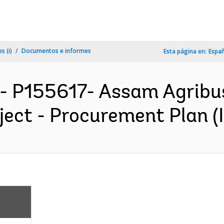
s (i)
Documentos e informes
Esta página en:
Espa
- P155617- Assam Agribu
ect - Procurement Plan (I