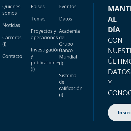
Quiénes
Países
Eventos
MANT
somos
AL
Temas
Datos
Noticias
DÍA
Proyectos y
Academia
Carreras
operaciones
del
CON
(i)
Grupo
NUEST
Investigación
Banco
Contacto
y
Mundial
ÚLTIM
publicaciones
(i)
(i)
DATOS
Sistema
Y
de
calificación
CONOC
(i)
Inscr