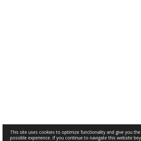
This site uses cookies to optimize functionality and give you the
possible experience. If you continue to navigate this website be