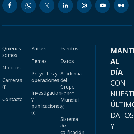
Quiénes
Países
Eventos
MANT
somos
AL
Temas
Datos
Noticias
DÍA
Proyectos y
Academia
Carreras
operaciones
del
CON
(i)
Grupo
NUEST
Investigación
Banco
Contacto
y
Mundial
ÚLTIM
publicaciones
(i)
(i)
DATOS
Sistema
Y
de
calificación