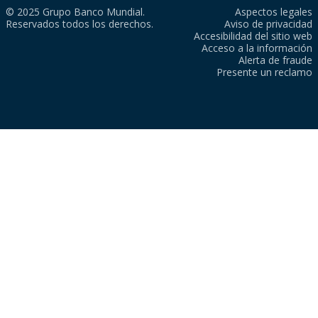
© 2025 Grupo Banco Mundial.
Aspectos legales
Reservados todos los derechos.
Aviso de privacidad
Accesibilidad del sitio web
Acceso a la información
Alerta de fraude
Presente un reclamo