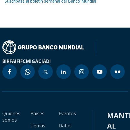
Suscríbase al boletín semanal del Banco Mundial
BIRF
AIF
IFC
MIGA
CIADI
Quiénes
Países
Eventos
MANT
somos
AL
Temas
Datos