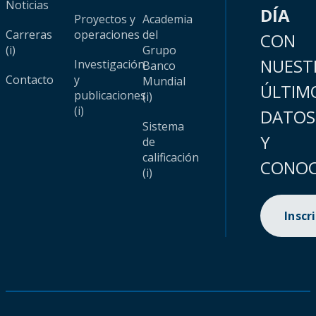
Noticias
DÍA
Proyectos y
Academia
Carreras
operaciones
del
CON
(i)
Grupo
NUEST
Investigación
Banco
Contacto
y
Mundial
ÚLTIM
publicaciones
(i)
(i)
DATOS
Sistema
Y
de
calificación
CONOC
(i)
Inscr