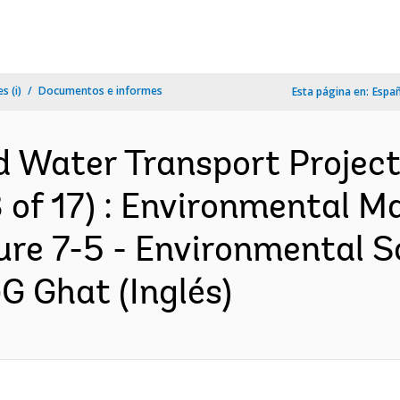
s (i)
Documentos e informes
Esta página en:
Espa
d Water Transport Project
3 of 17) : Environmental
re 7-5 - Environmental S
G Ghat (Inglés)