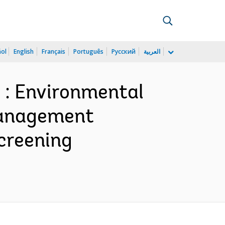
ñol
English
Français
Português
Русский
العربية
 : Environmental
 Management
creening