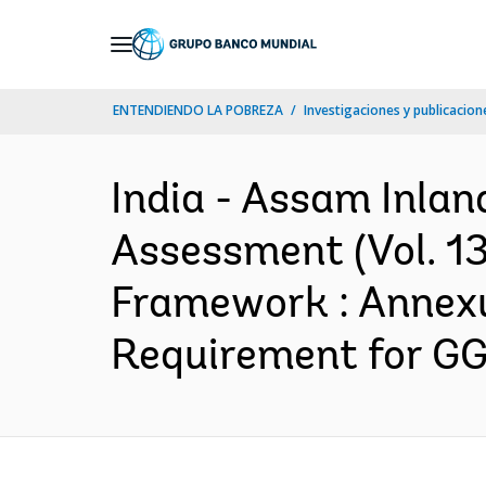
Skip
to
Main
ENTENDIENDO LA POBREZA
Investigaciones y publicacione
Navigation
India - Assam Inlan
Assessment (Vol. 1
Framework : Annexu
Requirement for GG