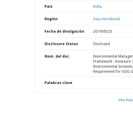
País
India,
Región
Asia meridional,
Fecha de divulgación
2019/05/23
Disclosure Status
Disclosed
Nom. del doc.
Environmental Manage
Framework : Annexure 7
Environmental Screenin
Requirement for GGG G
Palabras clave
Vea más