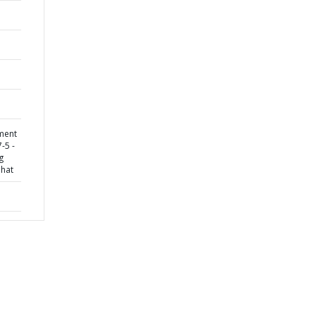
ment
-5 -
g
hat