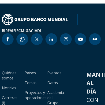
BIRF
AIF
IFC
MIGA
CIADI
Quiénes
Países
Eventos
MANT
somos
AL
Temas
Datos
Noticias
DÍA
Proyectos y
Academia
Carreras
operaciones
del
CON
(i)
Grupo