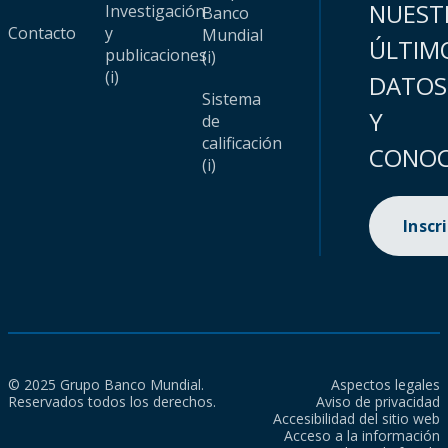
NUEST
Investigación
Banco
Contacto
y
Mundial
ÚLTIM
publicaciones
(i)
(i)
DATOS
Sistema
Y
de
calificación
CONOC
(i)
Inscr
© 2025 Grupo Banco Mundial.
Aspectos legales
Reservados todos los derechos.
Aviso de privacidad
Accesibilidad del sitio web
Acceso a la información