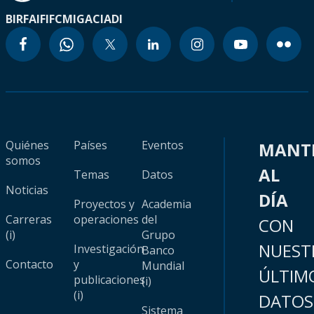
BIRF
AIF
IFC
MIGA
CIADI
Quiénes
Países
Eventos
MANT
somos
AL
Temas
Datos
Noticias
DÍA
Proyectos y
Academia
Carreras
operaciones
del
CON
(i)
Grupo
NUEST
Investigación
Banco
Contacto
y
Mundial
ÚLTIM
publicaciones
(i)
(i)
DATOS
Sistema