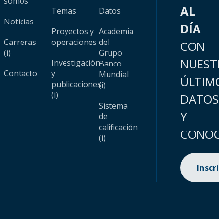
somos
AL
Temas
Datos
Noticias
DÍA
Proyectos y
Academia
Carreras
operaciones
del
CON
(i)
Grupo
NUEST
Investigación
Banco
Contacto
y
Mundial
ÚLTIM
publicaciones
(i)
(i)
DATOS
Sistema
Y
de
calificación
CONOC
(i)
Inscr