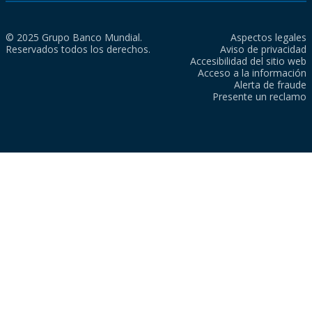
© 2025 Grupo Banco Mundial.
Aspectos legales
Reservados todos los derechos.
Aviso de privacidad
Accesibilidad del sitio web
Acceso a la información
Alerta de fraude
Presente un reclamo