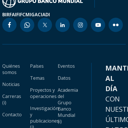
BIRF
AIF
IFC
MIGA
CIADI
Quiénes
Países
Eventos
MANT
somos
AL
Temas
Datos
Noticias
DÍA
Proyectos y
Academia
Carreras
operaciones
del
CON
(i)
Grupo
NUEST
Investigación
Banco
Contacto
y
Mundial
ÚLTIM
publicaciones
(i)
(i)