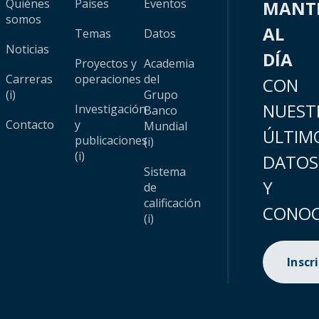
Quiénes
Países
Eventos
MANT
somos
AL
Temas
Datos
Noticias
DÍA
Proyectos y
Academia
Carreras
operaciones
del
CON
(i)
Grupo
NUEST
Investigación
Banco
Contacto
y
Mundial
ÚLTIM
publicaciones
(i)
(i)
DATOS
Sistema
Y
de
calificación
CONOC
(i)
Inscr