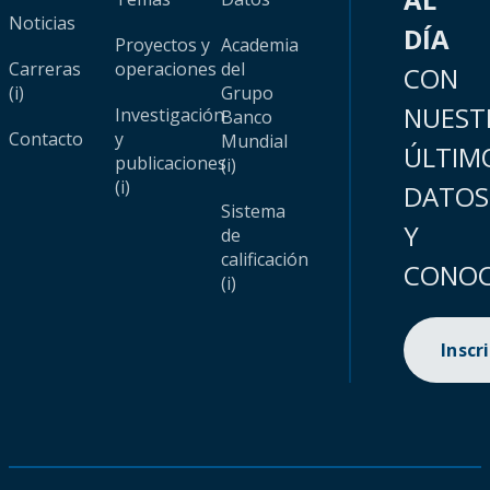
Noticias
DÍA
Proyectos y
Academia
Carreras
operaciones
del
CON
(i)
Grupo
NUEST
Investigación
Banco
Contacto
y
Mundial
ÚLTIM
publicaciones
(i)
(i)
DATOS
Sistema
Y
de
calificación
CONOC
(i)
Inscr