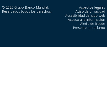
© 2025 Grupo Banco Mundial.
Aspectos legales
Reservados todos los derechos.
Aviso de privacidad
Accesibilidad del sitio web
Acceso a la información
Alerta de fraude
Presente un reclamo