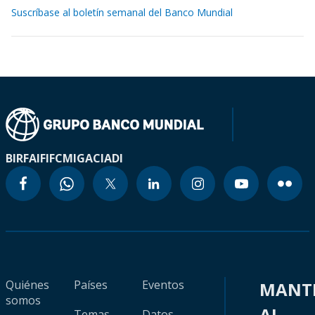
Suscríbase al boletín semanal del Banco Mundial
BIRF
AIF
IFC
MIGA
CIADI
Quiénes
Países
Eventos
MANT
somos
AL
Temas
Datos