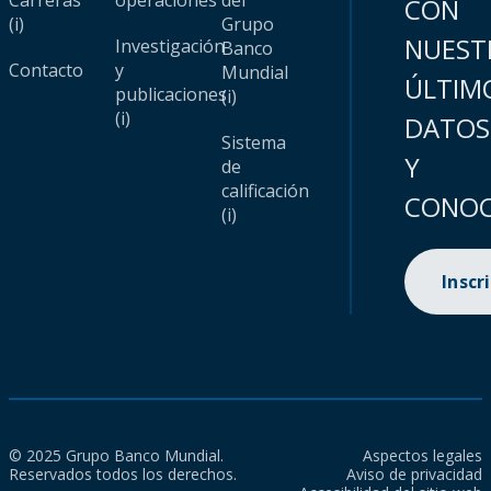
Carreras
operaciones
del
CON
(i)
Grupo
NUEST
Investigación
Banco
Contacto
y
Mundial
ÚLTIM
publicaciones
(i)
(i)
DATOS
Sistema
Y
de
calificación
CONOC
(i)
Inscr
© 2025 Grupo Banco Mundial.
Aspectos legales
Reservados todos los derechos.
Aviso de privacidad