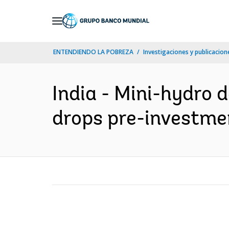
Skip
to
Main
ENTENDIENDO LA POBREZA
Investigaciones y publicacione
Navigation
India - Mini-hydro 
drops pre-investment