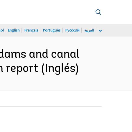
ñol
English
Français
Português
Русский
العربية
 dams and canal
 report (Inglés)