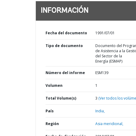
INFORMACIÓN
Fecha del documento
1991/07/01
Tipo de documento
Documento del Progr
de Asistencia a la Gesti
del Sector de la
Energía (ESMAP)
Número del informe
ESM139
Volumen
1
Total Volume(s)
3
(Ver todos los volúm
País
India,
Región
Asia meridional,