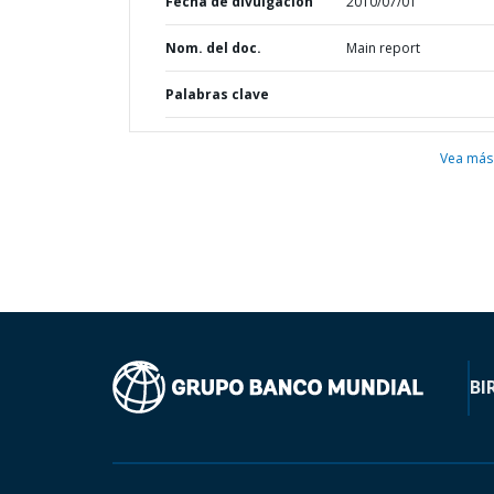
Fecha de divulgación
2010/07/01
Nom. del doc.
Main report
Palabras clave
Vea más
BI