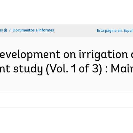
s (i)
Documentos e informes
Esta página en:
Espa
development on irrigation
 study (Vol. 1 of 3) : Main