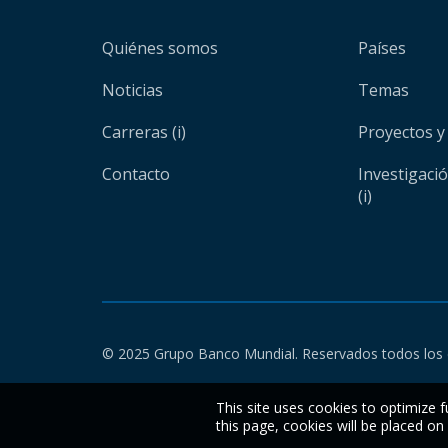
Quiénes somos
Países
Noticias
Temas
Carreras (i)
Proyectos y
Contacto
Investigaci
(i)
© 2025 Grupo Banco Mundial. Reservados todos los 
This site uses cookies to optimize f
this page, cookies will be placed o