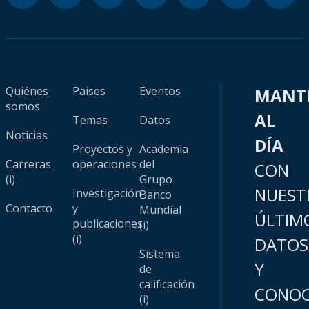
Quiénes
Países
Eventos
MANT
somos
AL
Temas
Datos
Noticias
DÍA
Proyectos y
Academia
Carreras
operaciones
del
CON
(i)
Grupo
NUEST
Investigación
Banco
Contacto
y
Mundial
ÚLTIM
publicaciones
(i)
(i)
DATOS
Sistema
Y
de
calificación
CONOC
(i)