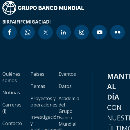
BIRF
AIF
IFC
MIGA
CIADI
Quiénes
Países
Eventos
MANT
somos
AL
Temas
Datos
Noticias
DÍA
Proyectos y
Academia
Carreras
operaciones
del
CON
(i)
Grupo
NUEST
Investigación
Banco
Contacto
y
Mundial
ÚLTIM
publicaciones