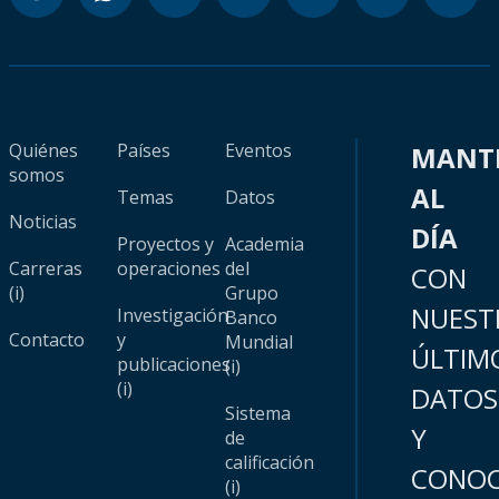
Quiénes
Países
Eventos
MANT
somos
AL
Temas
Datos
Noticias
DÍA
Proyectos y
Academia
Carreras
operaciones
del
CON
(i)
Grupo
NUEST
Investigación
Banco
Contacto
y
Mundial
ÚLTIM
publicaciones
(i)
(i)
DATOS
Sistema
Y
de
calificación
CONOC
(i)