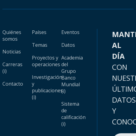
Quiénes
Países
Eventos
MANT
somos
AL
Temas
Datos
Noticias
DÍA
Proyectos y
Academia
Carreras
operaciones
del
CON
(i)
Grupo
NUEST
Investigación
Banco
Contacto
y
Mundial
ÚLTIM
publicaciones
(i)
(i)
DATOS
Sistema
Y
de
calificación
CONOC
(i)