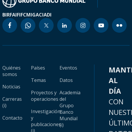
BIRF
AIF
IFC
MIGA
CIADI
Quiénes
Países
Eventos
MANT
somos
AL
Temas
Datos
Noticias
DÍA
Proyectos y
Academia
Carreras
operaciones
del
CON
(i)
Grupo
NUEST
Investigación
Banco
Contacto
y
Mundial
ÚLTIM
publicaciones
(i)
(i)