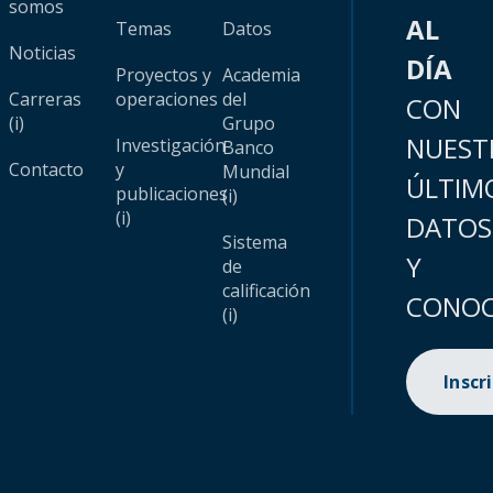
somos
AL
Temas
Datos
Noticias
DÍA
Proyectos y
Academia
Carreras
operaciones
del
CON
(i)
Grupo
NUEST
Investigación
Banco
Contacto
y
Mundial
ÚLTIM
publicaciones
(i)
(i)
DATOS
Sistema
Y
de
calificación
CONOC
(i)
Inscr