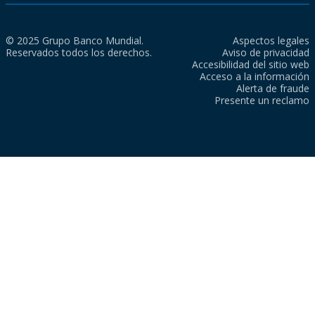
© 2025 Grupo Banco Mundial.
Aspectos legales
Reservados todos los derechos.
Aviso de privacidad
Accesibilidad del sitio web
Acceso a la información
Alerta de fraude
Presente un reclamo