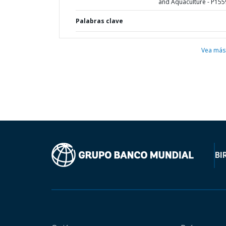
and Aquaculture - P15
Palabras clave
Vea más
BI