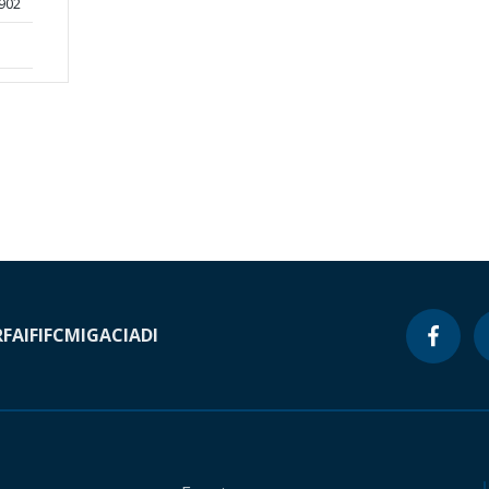
5902
RF
AIF
IFC
MIGA
CIADI