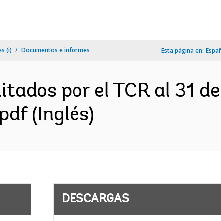
s (i)
Documentos e informes
Esta página en:
Espa
tados por el TCR al 31 de
f (Inglés)
DESCARGAS