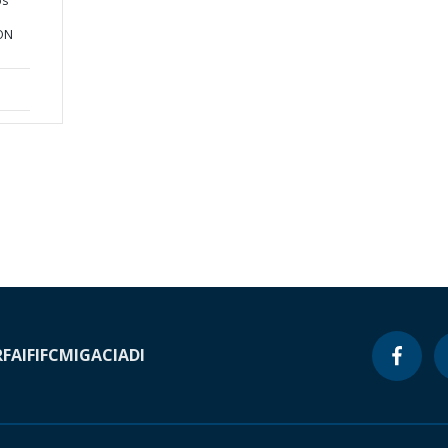
os
ION
RF
AIF
IFC
MIGA
CIADI