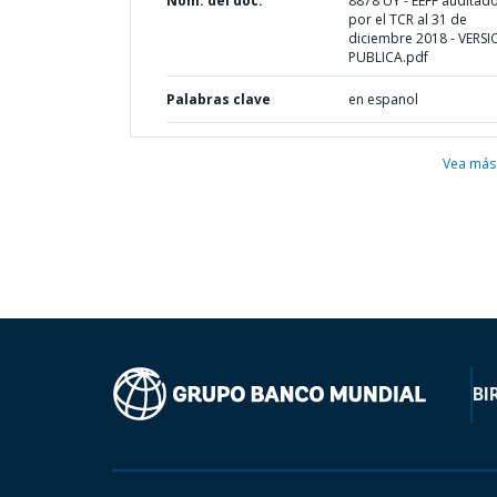
Nom. del doc.
8878 UY - EEFF auditad
por el TCR al 31 de
diciembre 2018 - VERS
PUBLICA.pdf
Palabras clave
en espanol
Vea más
BI