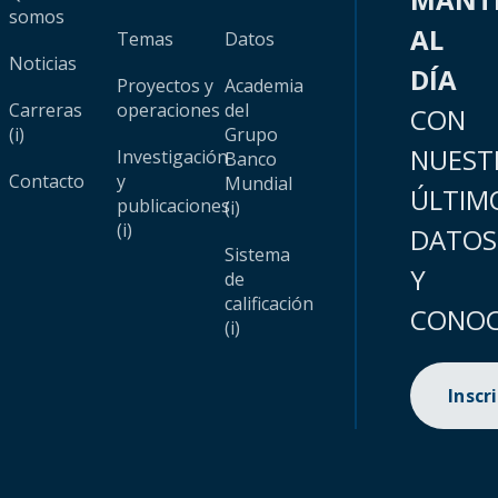
somos
AL
Temas
Datos
Noticias
DÍA
Proyectos y
Academia
Carreras
operaciones
del
CON
(i)
Grupo
NUEST
Investigación
Banco
Contacto
y
Mundial
ÚLTIM
publicaciones
(i)
(i)
DATOS
Sistema
Y
de
calificación
CONOC
(i)
Inscr