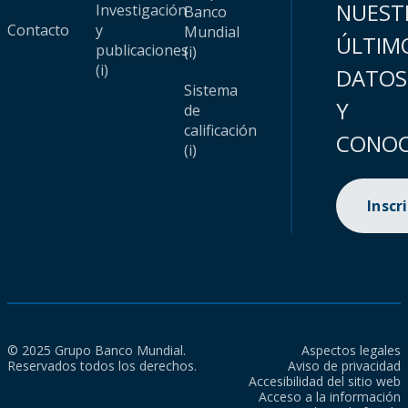
NUEST
Investigación
Banco
Contacto
y
Mundial
ÚLTIM
publicaciones
(i)
(i)
DATOS
Sistema
Y
de
calificación
CONOC
(i)
Inscr
© 2025 Grupo Banco Mundial.
Aspectos legales
Reservados todos los derechos.
Aviso de privacidad
Accesibilidad del sitio web
Acceso a la información