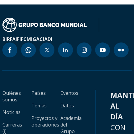
BIRF
AIF
IFC
MIGA
CIADI
Quiénes
Países
Eventos
MANT
somos
AL
Temas
Datos
Noticias
DÍA
Proyectos y
Academia
Carreras
operaciones
del
CON
(i)
Grupo