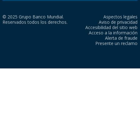
© 2025 Grupo Banco Mundial.
Aspectos legales
Reservados todos los derechos.
Aviso de privacidad
Accesibilidad del sitio web
Acceso a la información
Alerta de fraude
Presente un reclamo