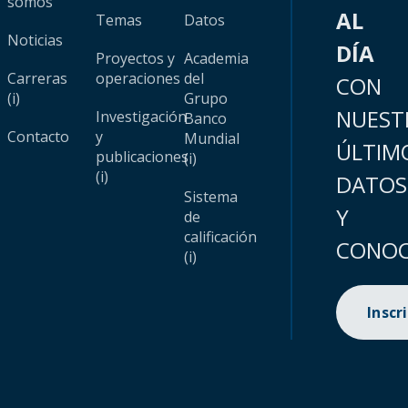
somos
AL
Temas
Datos
Noticias
DÍA
Proyectos y
Academia
Carreras
operaciones
del
CON
(i)
Grupo
NUEST
Investigación
Banco
Contacto
y
Mundial
ÚLTIM
publicaciones
(i)
(i)
DATOS
Sistema
Y
de
calificación
CONOC
(i)
Inscr