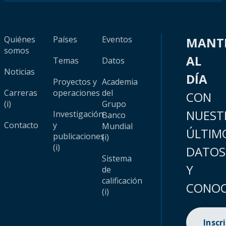
Quiénes
Países
Eventos
MANT
somos
AL
Temas
Datos
Noticias
DÍA
Proyectos y
Academia
Carreras
operaciones
del
CON
(i)
Grupo
NUEST
Investigación
Banco
Contacto
y
Mundial
ÚLTIM
publicaciones
(i)
(i)
DATOS
Sistema
Y
de
calificación
CONOC
(i)
Inscr