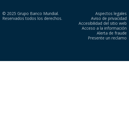
© 2025 Grupo Banco Mundial.
Aspectos legales
Reservados todos los derechos.
Aviso de privacidad
Accesibilidad del sitio web
Acceso a la información
Alerta de fraude
Presente un reclamo