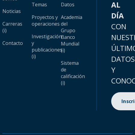
AL
Temas
Datos
Noticias
DÍA
Proyectos y
Academia
Carreras
operaciones
del
CON
(i)
Grupo
NUEST
Investigación
Banco
Contacto
y
Mundial
ÚLTIM
publicaciones
(i)
(i)
DATOS
Sistema
Y
de
calificación
CONOC
(i)
Inscr