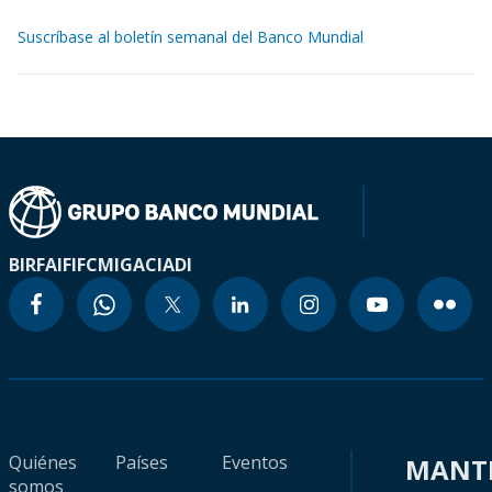
Suscríbase al boletín semanal del Banco Mundial
BIRF
AIF
IFC
MIGA
CIADI
Quiénes
Países
Eventos
MANT
somos