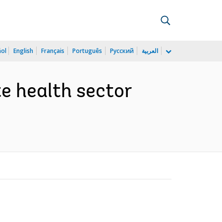
ñol
English
Français
Português
Русский
العربية
te health sector