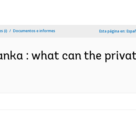
s (i)
Documentos e informes
Esta página en:
Espa
Lanka : what can the priva