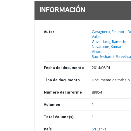
INFORMACIÓN
Autor
Cavagnero, Eleonora D
Valle;
Govindaraj, Ramesh;
Navaratne, Kumari
Vinodhani;
Rao-Seshadri, Shreelata
Fecha del documento
2014/06/01
Tipo de documento
Documento de trabajo
Número del informe
89954
Volumen
1
Total Volume(s)
1
País
Sri Lanka,