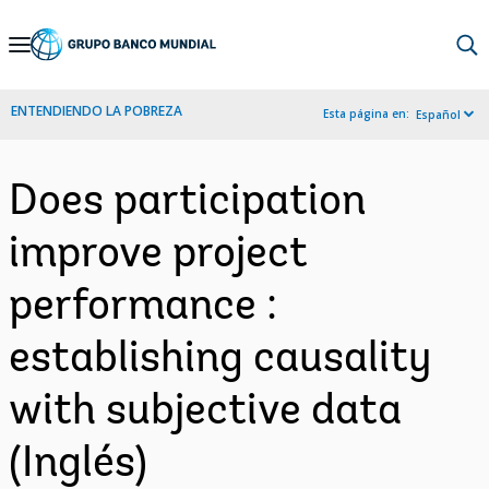
Skip
to
Main
ENTENDIENDO LA POBREZA
Esta página en:
Español
Navigation
Does participation
improve project
performance :
establishing causality
with subjective data
(Inglés)