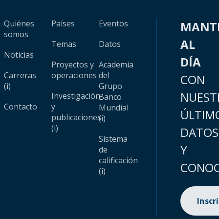
Quiénes
Países
Eventos
MANT
somos
AL
Temas
Datos
Noticias
DÍA
Proyectos y
Academia
Carreras
operaciones
del
CON
(i)
Grupo
NUEST
Investigación
Banco
Contacto
y
Mundial
ÚLTIM
publicaciones
(i)
(i)
DATOS
Sistema
Y
de
calificación
CONOC
(i)
Inscr