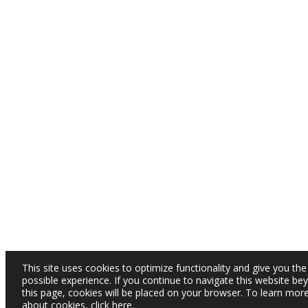
This site uses cookies to optimize functionality and give you the
possible experience. If you continue to navigate this website be
this page, cookies will be placed on your browser. To learn mor
about cookies,
click here
.