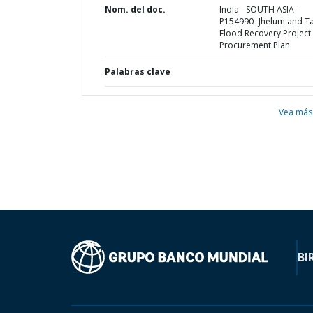
Nom. del doc.
India - SOUTH ASIA-
P154990- Jhelum and T
Flood Recovery Project 
Procurement Plan
Palabras clave
Vea más
BI