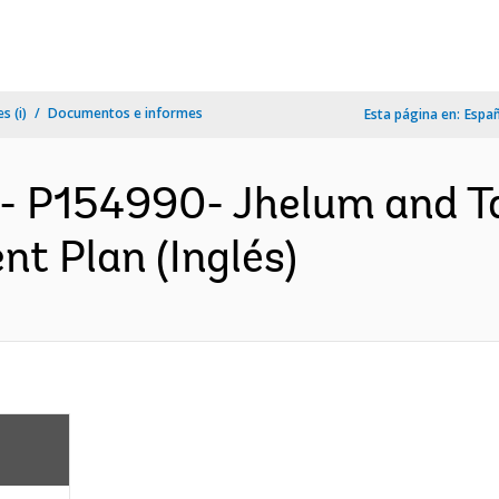
s (i)
Documentos e informes
Esta página en:
Espa
- P154990- Jhelum and T
nt Plan (Inglés)