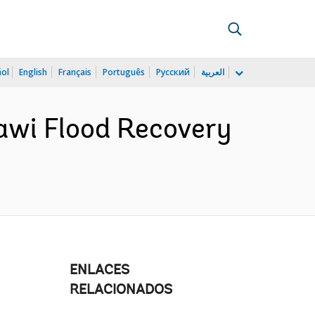
ñol
English
Français
Português
Русский
العربية
awi Flood Recovery
ENLACES
RELACIONADOS