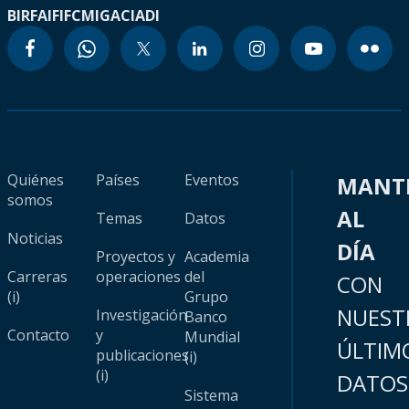
BIRF
AIF
IFC
MIGA
CIADI
Quiénes
Países
Eventos
MANT
somos
AL
Temas
Datos
Noticias
DÍA
Proyectos y
Academia
Carreras
operaciones
del
CON
(i)
Grupo
NUEST
Investigación
Banco
Contacto
y
Mundial
ÚLTIM
publicaciones
(i)
(i)
DATOS
Sistema