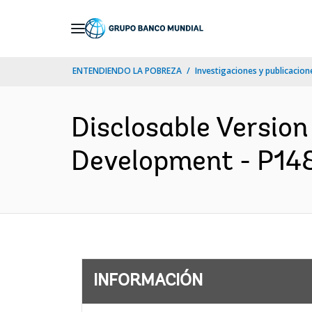
Skip
to
Main
ENTENDIENDO LA POBREZA
Investigaciones y publicacione
Navigation
Disclosable Version
Development - P148
INFORMACIÓN