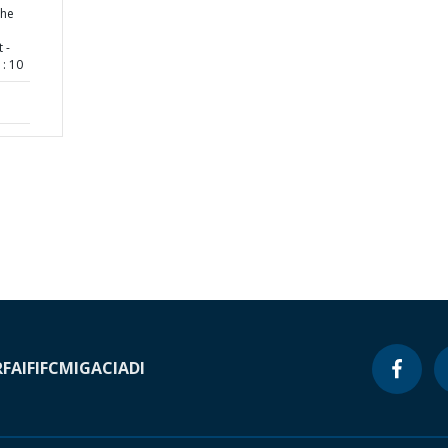
the
 -
: 10
RF
AIF
IFC
MIGA
CIADI