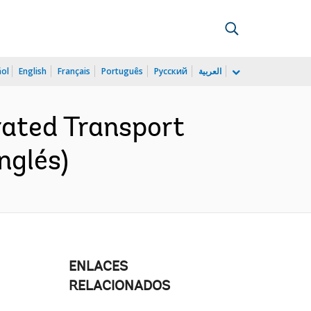
ñol
English
Français
Português
Русский
العربية
rated Transport
nglés)
ENLACES
RELACIONADOS