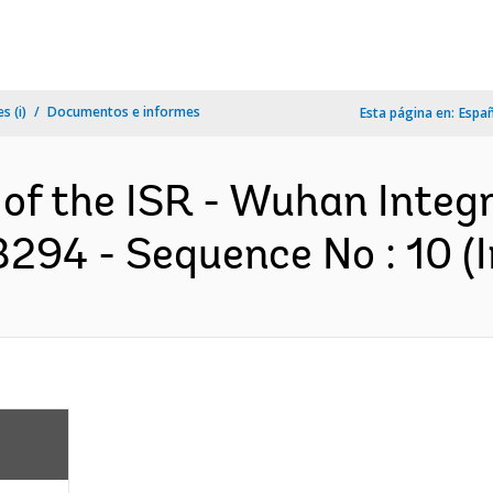
s (i)
Documentos e informes
Esta página en:
Espa
 of the ISR - Wuhan Integ
294 - Sequence No : 10 (I