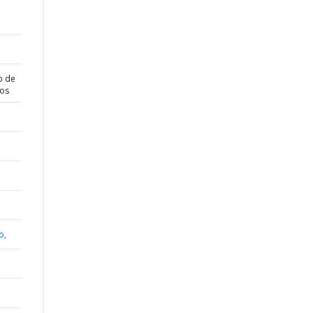
o de
dos
o,