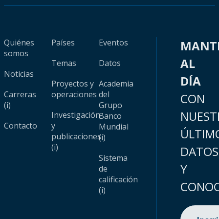
Quiénes
Países
Eventos
MANT
somos
AL
Temas
Datos
Noticias
DÍA
Proyectos y
Academia
Carreras
operaciones
del
CON
(i)
Grupo
NUEST
Investigación
Banco
Contacto
y
Mundial
ÚLTIM
publicaciones
(i)
(i)
DATOS
Sistema
Y
de
calificación
CONOC
(i)