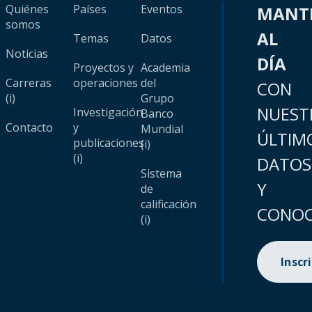
Quiénes
Países
Eventos
MANT
somos
AL
Temas
Datos
Noticias
DÍA
Proyectos y
Academia
Carreras
operaciones
del
CON
(i)
Grupo
NUEST
Investigación
Banco
Contacto
y
Mundial
ÚLTIM
publicaciones
(i)
(i)
DATOS
Sistema
Y
de
calificación
CONOC
(i)
Inscr