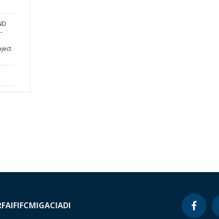
AND
-
ject
RF
AIF
IFC
MIGA
CIADI