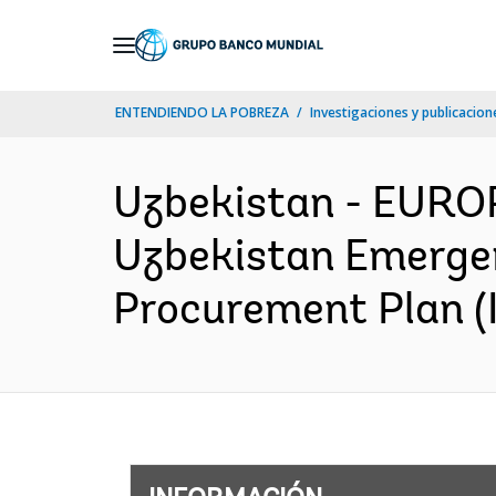
Skip
to
Main
ENTENDIENDO LA POBREZA
Investigaciones y publicacione
Navigation
Uzbekistan - EUR
Uzbekistan Emerge
Procurement Plan (I