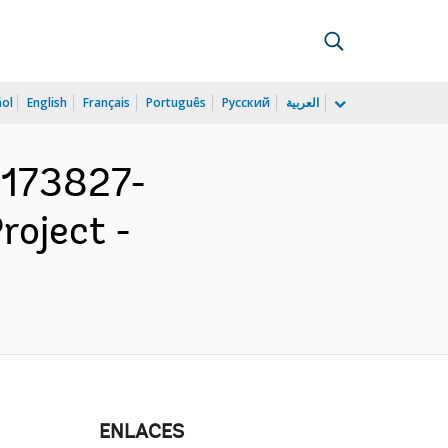
ñol
English
Français
Português
Русский
العربية
P173827-
oject -
ENLACES