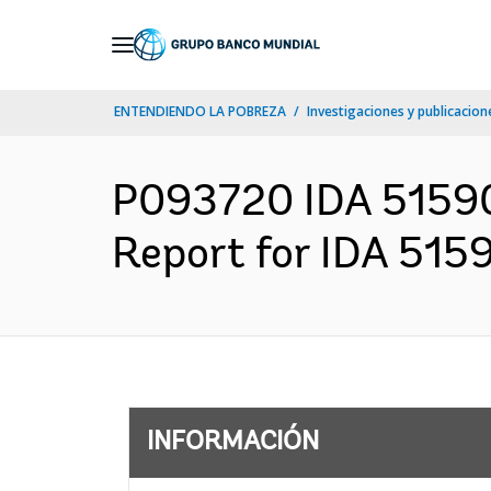
Skip
to
Main
ENTENDIENDO LA POBREZA
Investigaciones y publicacione
Navigation
P093720 IDA 51590 
Report for IDA 5159
INFORMACIÓN