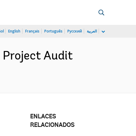
ñol
English
Français
Português
Русский
العربية
Project Audit
ENLACES
RELACIONADOS