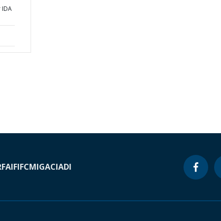
r IDA
RF
AIF
IFC
MIGA
CIADI