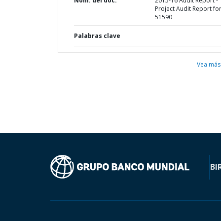
Nom. del doc.
2015-16 Audit Report -
Project Audit Report fo
51590
Palabras clave
Vea más
BI