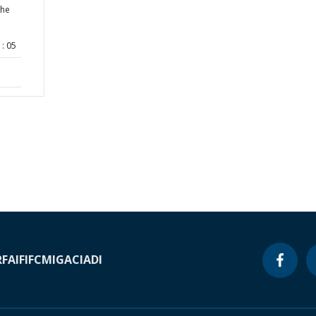
the
: 05
RF
AIF
IFC
MIGA
CIADI