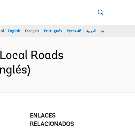
ñol
English
Français
Português
Русский
العربية
 Local Roads
nglés)
ENLACES
RELACIONADOS