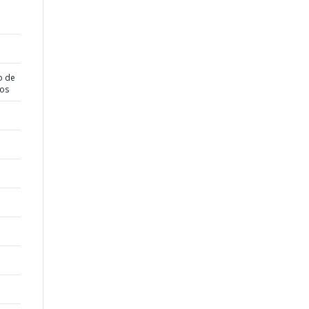
o de
dos