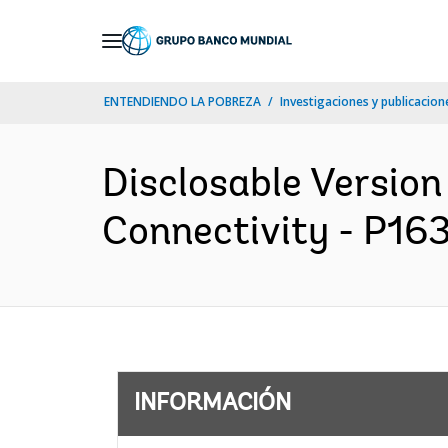
Skip
to
Main
ENTENDIENDO LA POBREZA
Investigaciones y publicacione
Navigation
Disclosable Version
Connectivity - P163
INFORMACIÓN