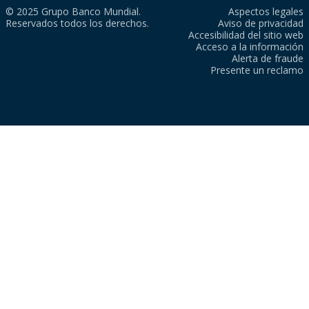
© 2025 Grupo Banco Mundial.
Aspectos legales
Reservados todos los derechos.
Aviso de privacidad
Accesibilidad del sitio web
Acceso a la información
Alerta de fraude
Presente un reclamo