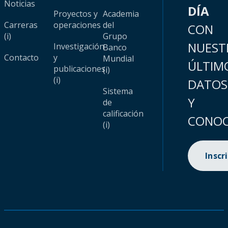
Noticias
DÍA
Proyectos y
Academia
Carreras
operaciones
del
CON
(i)
Grupo
NUEST
Investigación
Banco
Contacto
y
Mundial
ÚLTIM
publicaciones
(i)
(i)
DATOS
Sistema
Y
de
calificación
CONOC
(i)
Inscr