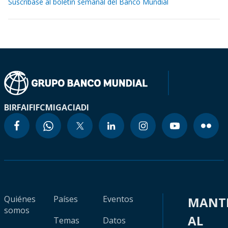
Suscríbase al boletín semanal del Banco Mundial
BIRF
AIF
IFC
MIGA
CIADI
Quiénes
Países
Eventos
MANT
somos
AL
Temas
Datos