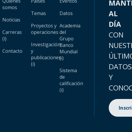
Quiénes
Países
Eventos
MANT
somos
AL
Temas
Datos
Noticias
DÍA
Proyectos y
Academia
Carreras
operaciones
del
CON
(i)
Grupo
NUEST
Investigación
Banco
Contacto
y
Mundial
ÚLTIM
publicaciones
(i)
(i)
DATOS
Sistema
Y
de
calificación
CONOC
(i)
Inscr