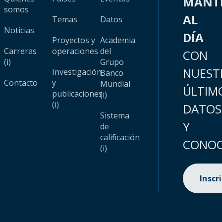
MANT
somos
AL
Temas
Datos
Noticias
DÍA
Proyectos y
Academia
Carreras
operaciones
del
CON
(i)
Grupo
NUEST
Investigación
Banco
Contacto
y
Mundial
ÚLTIM
publicaciones
(i)
(i)
DATOS
Sistema
Y
de
calificación
CONOC
(i)
Inscr