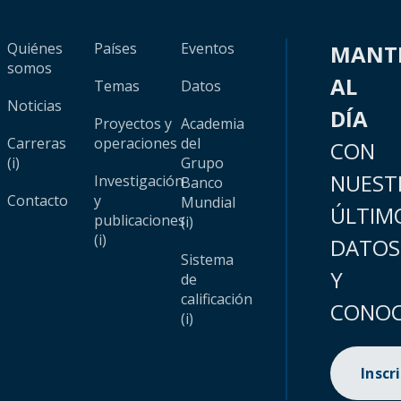
Quiénes
Países
Eventos
MANT
somos
AL
Temas
Datos
Noticias
DÍA
Proyectos y
Academia
Carreras
operaciones
del
CON
(i)
Grupo
NUEST
Investigación
Banco
Contacto
y
Mundial
ÚLTIM
publicaciones
(i)
(i)
DATOS
Sistema
Y
de
calificación
CONOC
(i)
Inscr