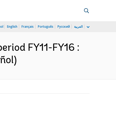
ñol
English
Français
Português
Русский
العربية
period FY11-FY16 :
ñol)