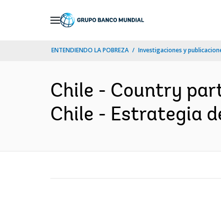
Skip
to
Main
ENTENDIENDO LA POBREZA
Investigaciones y publicacione
Navigation
Chile - Country par
Chile - Estrategia d