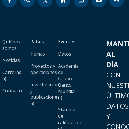
Quiénes
Países
Eventos
MANT
somos
AL
Temas
Datos
Noticias
DÍA
Proyectos y
Academia
Carreras
operaciones
del
CON
(i)
Grupo
NUEST
Investigación
Banco
Contacto
y
Mundial
ÚLTIM
publicaciones
(i)
(i)
DATOS
Sistema
Y
de
calificación
CONOC
(i)