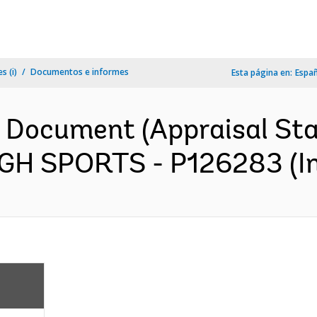
s (i)
Documentos e informes
Esta página en:
Espa
n Document (Appraisal St
H SPORTS - P126283 (In