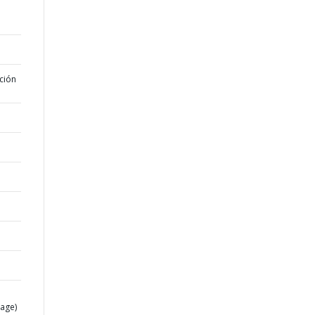
ción
age)