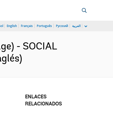
ñol
English
Français
Português
Русский
العربية
age) - SOCIAL
glés)
ENLACES
RELACIONADOS