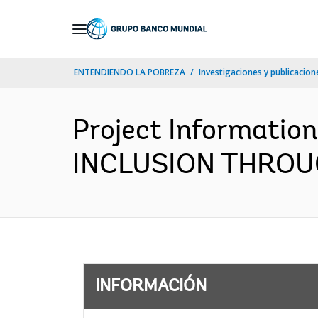
Skip
to
Main
ENTENDIENDO LA POBREZA
Investigaciones y publicacione
Navigation
Project Informatio
INCLUSION THROUG
INFORMACIÓN