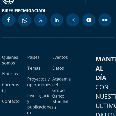
BIRF
AIF
IFC
MIGA
CIADI
Quiénes
Países
Eventos
MANT
somos
AL
Temas
Datos
Noticias
DÍA
Proyectos y
Academia
Carreras
operaciones
del
CON
(i)
Grupo
NUEST
Investigación
Banco
Contacto
y
Mundial
ÚLTIM
publicaciones
(i)
(i)
DATOS